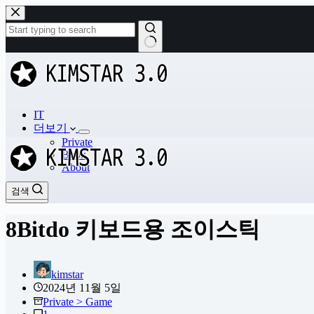
본
문
으
로
결
건
과
너
없
뛰
음
기
IT
더보기
Private
Book
About
검색
검색
8Bitdo 키보드용 조이스틱
kimstar
2024년 11월 5일
Private > Game