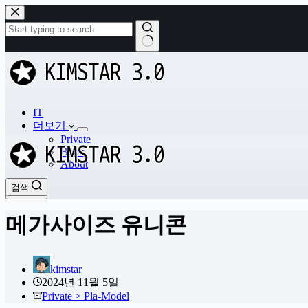
본
문
으
로
결
건
과
너
없
뛰
음
기
IT
더보기
Private
Book
About
검색
검색
메가사이즈 유니콘
kimstar
2024년 11월 5일
Private > Pla-Model