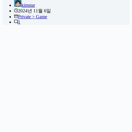
kimstar
2024년 11월 6일
Private > Game
1