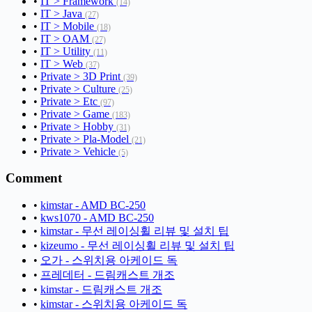
•
IT > Framework
(14)
•
IT > Java
(27)
•
IT > Mobile
(18)
•
IT > OAM
(27)
•
IT > Utility
(11)
•
IT > Web
(37)
•
Private > 3D Print
(39)
•
Private > Culture
(25)
•
Private > Etc
(97)
•
Private > Game
(183)
•
Private > Hobby
(31)
•
Private > Pla-Model
(21)
•
Private > Vehicle
(5)
Comment
•
kimstar - AMD BC-250
•
kws1070 - AMD BC-250
•
kimstar - 무선 레이싱휠 리뷰 및 설치 팁
•
kizeumo - 무선 레이싱휠 리뷰 및 설치 팁
•
오가 - 스위치용 아케이드 독
•
프레데터 - 드림캐스트 개조
•
kimstar - 드림캐스트 개조
•
kimstar - 스위치용 아케이드 독