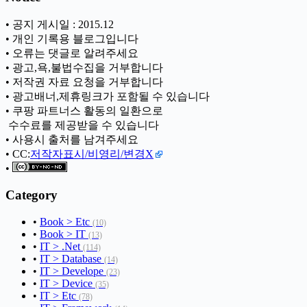
• 공지 게시일 : 2015.12
• 개인 기록용 블로그입니다
• 오류는 댓글로 알려주세요
• 광고,욕,불법수집을 거부합니다
• 저작권 자료 요청을 거부합니다
• 광고배너,제휴링크가 포함될 수 있습니다
• 쿠팡 파트너스 활동의 일환으로
ㅤ 수수료를 제공받을 수 있습니다
• 사용시 출처를 남겨주세요
• CC:
저작자표시/비영리/변경X
•
Category
•
Book > Etc
(10)
•
Book > IT
(13)
•
IT > .Net
(114)
•
IT > Database
(14)
•
IT > Develope
(23)
•
IT > Device
(35)
•
IT > Etc
(78)