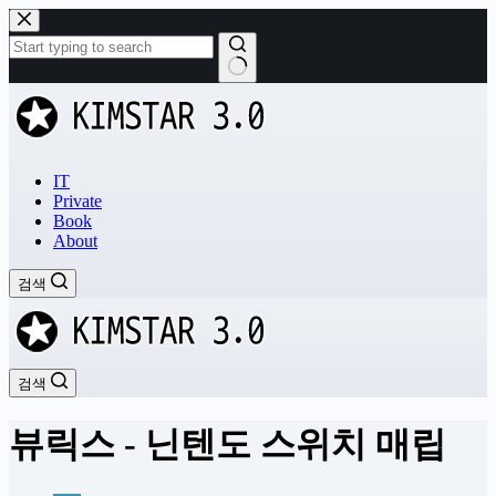
본
문
으
로
결
건
과
너
없
뛰
음
기
IT
Private
Book
About
검색
검색
뷰릭스 - 닌텐도 스위치 매립