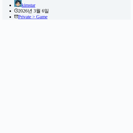
kimstar
2026년 3월 6일
Private > Game