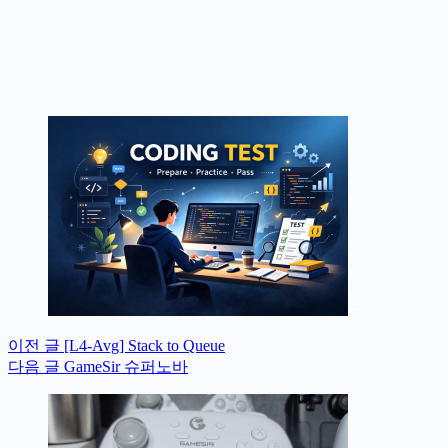
이전
글
[L4-Avg] Stack to Queue
다음
글
GameSir 슈퍼노바