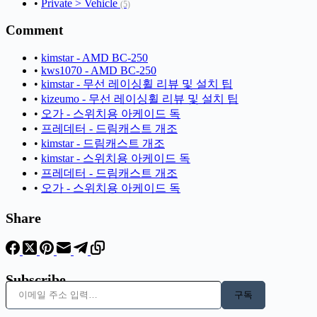
•
Private > Vehicle
(5)
Comment
•
kimstar - AMD BC-250
•
kws1070 - AMD BC-250
•
kimstar - 무선 레이싱휠 리뷰 및 설치 팁
•
kizeumo - 무선 레이싱휠 리뷰 및 설치 팁
•
오가 - 스위치용 아케이드 독
•
프레데터 - 드림캐스트 개조
•
kimstar - 드림캐스트 개조
•
kimstar - 스위치용 아케이드 독
•
프레데터 - 드림캐스트 개조
•
오가 - 스위치용 아케이드 독
Share
Subscribe
이메일 주소 입력…
구독