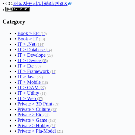
• CC:
저작자표시/비영리/변경X
•
Category
•
Book > Etc
(10)
•
Book > IT
(13)
•
IT > .Net
(114)
•
IT > Database
(14)
•
IT > Develope
(23)
•
IT > Device
(35)
•
IT > Etc
(78)
•
IT > Framework
(14)
•
IT > Java
(27)
•
IT > Mobile
(18)
•
IT > OAM
(27)
•
IT > Utility
(11)
•
IT > Web
(37)
•
Private > 3D Print
(39)
•
Private > Culture
(25)
•
Private > Etc
(97)
•
Private > Game
(183)
•
Private > Hobby
(31)
•
Private > Pla-Model
(21)