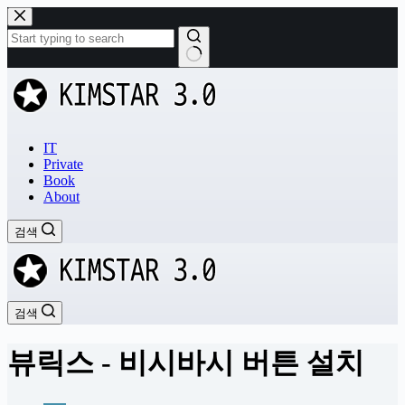
본
문
으
로
결
건
과
너
없
뛰
음
기
IT
Private
Book
About
검색
검색
뷰릭스 - 비시바시 버튼 설치