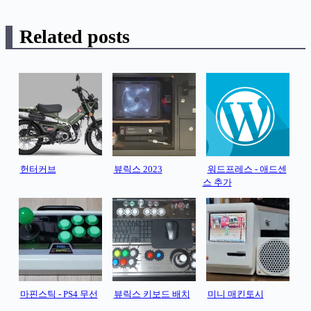
Related posts
헌터커브
뷰릭스 2023
워드프레스 - 애드센
스 추가
마핀스틱 - PS4 무선
뷰릭스 키보드 배치
미니 매킨토시