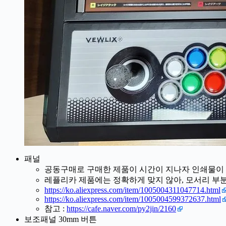
패널
공동구매로 구매한 제품이 시간이 지나자 인쇄물이
레플리카 제품에는 정확하게 맞지 않아, 모서리 부
https://ko.aliexpress.com/item/1005004311047714.html
https://ko.aliexpress.com/item/1005004599372637.html
참고 :
https://cafe.naver.com/py2jin/2160
보조패널 30mm 버튼