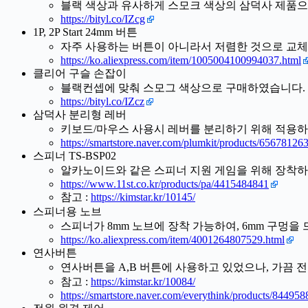
블랙 색상과 유사하게 스모크 색상의 삼덕사 제품
https://bityl.co/IZcg
1P, 2P Start 24mm 버튼
자주 사용하는 버튼이 아니라서 저렴한 것으로 교
https://ko.aliexpress.com/item/1005004100994037.html
클리어 구슬 손잡이
블랙컨셉에 맞춰 스모그 색상으로 구매하였습니다.
https://bityl.co/IZcz
삼덕사 분리형 레버
키보드/마우스 사용시 레버를 분리하기 위해 적용
https://smartstore.naver.com/plumkit/products/65678126
스피너 TS-BSP02
알카노이드와 같은 스피너 지원 게임을 위해 장착
https://www.11st.co.kr/products/pa/4415484841
참고 :
https://kimstar.kr/10145/
스피너용 노브
스피너가 8mm 노브에 장착 가능하여, 6mm 구멍을
https://ko.aliexpress.com/item/4001264807529.html
연사버튼
연사버튼을 A,B 버튼에 사용하고 있었으나, 가끔 
참고 :
https://kimstar.kr/10084/
https://smartstore.naver.com/everythink/products/84495