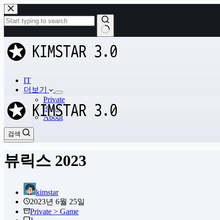
본
문
으
로
결
건
과
너
없
뛰
음
기
IT
더보기
Private
Book
About
검색
검색
뷰릭스 2023
kimstar
2023년 6월 25일
Private > Game