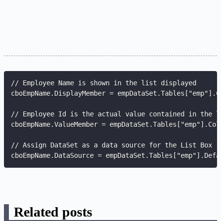
// Employee Name is shown in the list displayed

cboEmpName.DisplayMember = empDataSet.Tables[
"emp"
].C
// Employee Id is the actual value contained in the li
cboEmpName.ValueMember = empDataSet.Tables[
"emp"
].Col
// Assign DataSet as a data source for the List Box

cboEmpName.DataSource = empDataSet.Tables[
"emp"
].Defa
Related posts