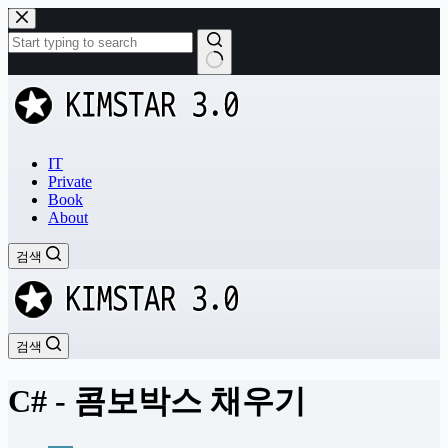
본
문
으
로
결
건
과
너
없
뛰
음
기
IT
Private
Book
About
검색
검색
C# - 콤보박스 채우기