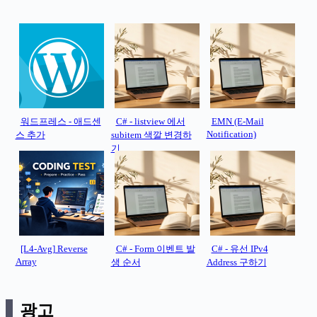
워드프레스 - 애드센
C# - listview 에서
EMN (E-Mail
Notification)
스 추가
subitem 색깔 변경하
기
[L4-Avg] Reverse
C# - Form 이벤트 발
C# - 유선 IPv4
Array
생 순서
Address 구하기
광고