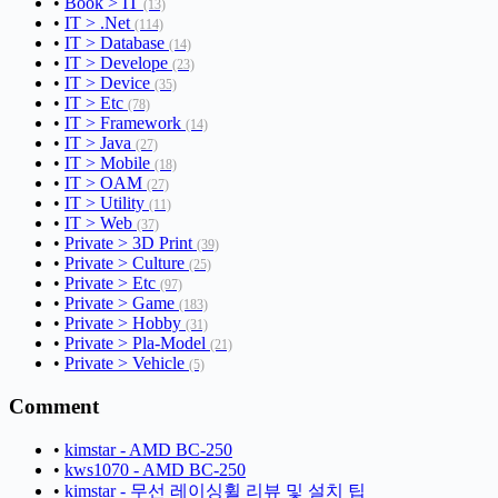
•
Book > IT
(13)
•
IT > .Net
(114)
•
IT > Database
(14)
•
IT > Develope
(23)
•
IT > Device
(35)
•
IT > Etc
(78)
•
IT > Framework
(14)
•
IT > Java
(27)
•
IT > Mobile
(18)
•
IT > OAM
(27)
•
IT > Utility
(11)
•
IT > Web
(37)
•
Private > 3D Print
(39)
•
Private > Culture
(25)
•
Private > Etc
(97)
•
Private > Game
(183)
•
Private > Hobby
(31)
•
Private > Pla-Model
(21)
•
Private > Vehicle
(5)
Comment
•
kimstar - AMD BC-250
•
kws1070 - AMD BC-250
•
kimstar - 무선 레이싱휠 리뷰 및 설치 팁