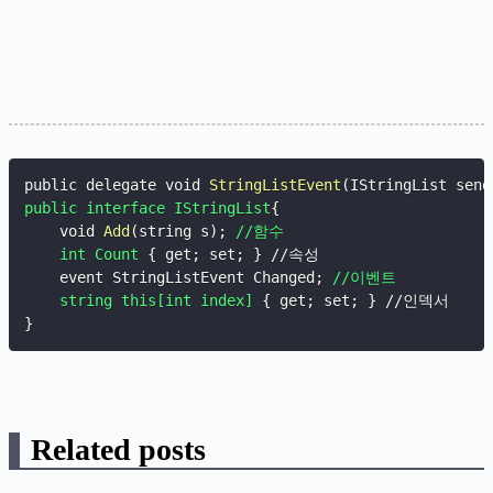
public delegate void 
StringListEvent
(
IStringList send
public interface IStringList
{
    void 
Add
(
string s
)
;
//함수

    int Count
{
 get
;
 set
;
}
 //속성

    event StringListEvent Changed
;
//이벤트

    string this[int index]
{
 get
;
 set
;
}
}
Related posts