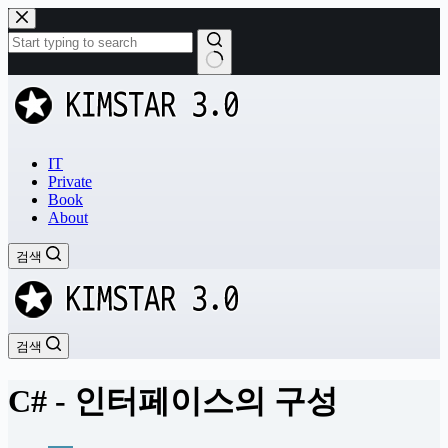
본
문
으
로
결
건
과
너
없
뛰
음
기
IT
Private
Book
About
검색
검색
C# - 인터페이스의 구성