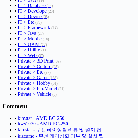
(114)
•
IT > Database
(14)
•
IT > Develope
(23)
•
IT > Device
(35)
•
IT > Etc
(78)
•
IT > Framework
(14)
•
IT > Java
(27)
•
IT > Mobile
(18)
•
IT > OAM
(27)
•
IT > Utility
(11)
•
IT > Web
(37)
•
Private > 3D Print
(39)
•
Private > Culture
(25)
•
Private > Etc
(97)
•
Private > Game
(183)
•
Private > Hobby
(31)
•
Private > Pla-Model
(21)
•
Private > Vehicle
(5)
Comment
•
kimstar - AMD BC-250
•
kws1070 - AMD BC-250
•
kimstar - 무선 레이싱휠 리뷰 및 설치 팁
•
kizeumo - 무선 레이싱휠 리뷰 및 설치 팁