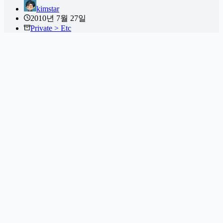
kimstar
2010년 7월 27일
Private > Etc