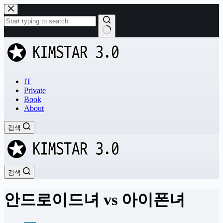
본
문
으
로
결
건
과
너
없
뛰
음
기
IT
Private
Book
About
검색
검색
안드로이드녀 vs 아이폰녀