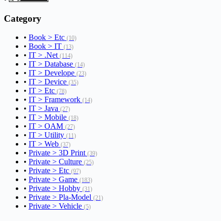
Category
•
Book > Etc
(10)
•
Book > IT
(13)
•
IT > .Net
(114)
•
IT > Database
(14)
•
IT > Develope
(23)
•
IT > Device
(35)
•
IT > Etc
(78)
•
IT > Framework
(14)
•
IT > Java
(27)
•
IT > Mobile
(18)
•
IT > OAM
(27)
•
IT > Utility
(11)
•
IT > Web
(37)
•
Private > 3D Print
(39)
•
Private > Culture
(25)
•
Private > Etc
(97)
•
Private > Game
(183)
•
Private > Hobby
(31)
•
Private > Pla-Model
(21)
•
Private > Vehicle
(5)