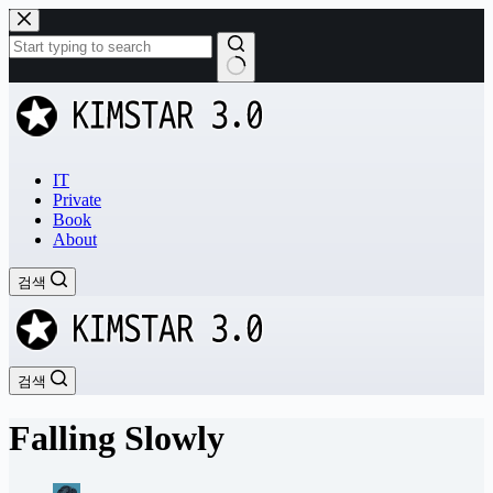
본
문
으
로
결
건
과
너
없
뛰
음
기
IT
Private
Book
About
검색
검색
Falling Slowly