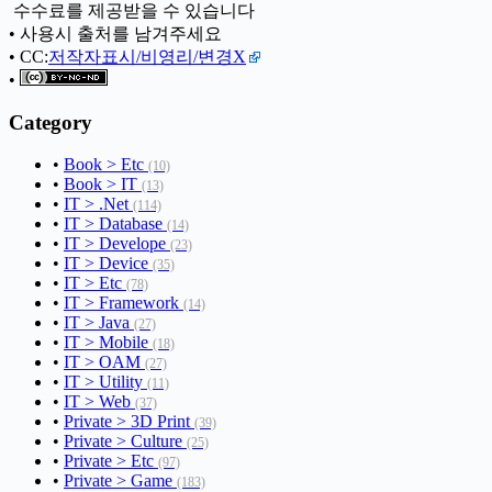
ㅤ 수수료를 제공받을 수 있습니다
• 사용시 출처를 남겨주세요
• CC:
저작자표시/비영리/변경X
•
Category
•
Book > Etc
(10)
•
Book > IT
(13)
•
IT > .Net
(114)
•
IT > Database
(14)
•
IT > Develope
(23)
•
IT > Device
(35)
•
IT > Etc
(78)
•
IT > Framework
(14)
•
IT > Java
(27)
•
IT > Mobile
(18)
•
IT > OAM
(27)
•
IT > Utility
(11)
•
IT > Web
(37)
•
Private > 3D Print
(39)
•
Private > Culture
(25)
•
Private > Etc
(97)
•
Private > Game
(183)