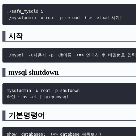
.
/safe_mysqld 
&
.
/mysqladmin 
-
u root 
-
p reload  
(
=
>
 reload 하기
)
시작
.
/mysql  
-
u사용자 
-
p  db이름  
(
=
>
 엔터친 후 비밀번호 입력
mysql shutdown
mysqladmin 
-
u root 
-
p shutdown

확인 
:
 ps 
-
ef 
|
 grep mysql
기본명령어
show  databases
;
(
=
>
 database 목록보기
)