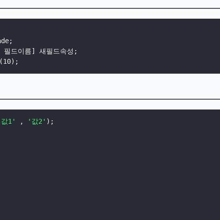
ade
;
] [새 필드이름] 새필드속성
;
(
10
)
;
'값1'
,
'값2'
)
;