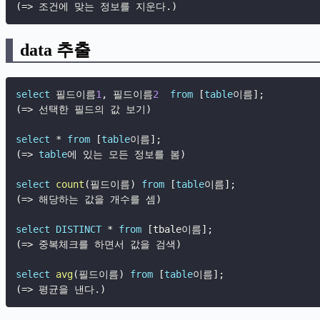
(
=
>
 조건에 맞는 정보를 지운다
.
)
data 추출
select
 필드이름
1
,
 필드이름
2
from
[
table
이름
]
;
(
=
>
 선택한 필드의 값 보기
)
select
*
from
[
table
이름
]
;
(
=
>
table
에 있는 모든 정보를 봄
)
select
count
(
필드이름
)
from
[
table
이름
]
;
(
=
>
 해당하는 값을 개수를 셈
)
select
DISTINCT
*
from
[
tbale이름
]
;
(
=
>
 중복체크를 하면서 값을 검색
)
select
avg
(
필드이름
)
from
[
table
이름
]
;
(
=
>
 평균을 낸다
.
)