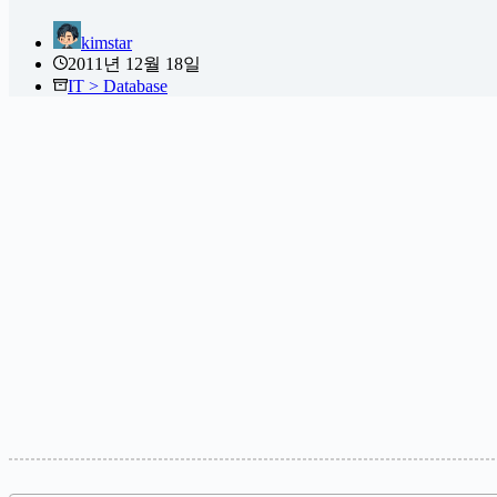
kimstar
2011년 12월 18일
IT > Database