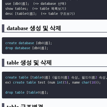
use 
[
db이름
]
;
(
=
>
 database 선택
)
show tables
;
(
=
>
 table 목록보기
)
desc 
[
table이름
]
;
(
=
>
 table 구조보기
)
database 생성 및 삭제
create
database
[
db이름
]
;
drop
database
[
db이름
]
;
table 생성 및 삭제
create
table
[
table
이름
]
(
필드이름
1
 속성
,
 필드이름
2
 속성
ex
)
create
table
 test 
(
num 
int
(
5
)
,
 name 
char
(
10
)
)
;
drop
table
[
table
이름
]
;
table 구조변경