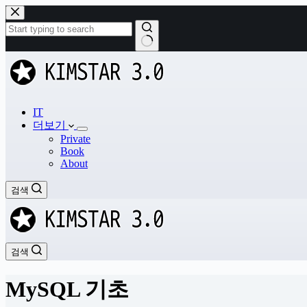
본
문
으
로
결
건
과
너
없
뛰
음
기
IT
더보기
Private
Book
About
검색
검색
MySQL 기초