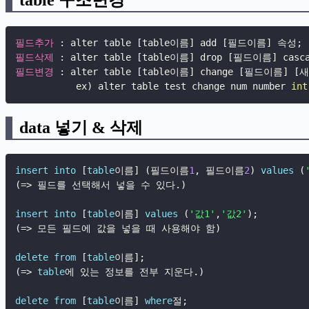
필드추가
:
 alter table [table이름] add [필드이름] 속성
;
필드삭제
:
 alter table [table이름] drop [필드이름] casc
필드변경
:
 alter table [table이름] change [필드이름
           ex
)
 alter table test change num number 
int
data 넣기 & 삭제
insert
into
[
table
이름
]
(
필드이름
1
,
 필드이름
2
)
values
(
(
=
>
 필드를 선택해서 넣을 수 있다
.
)
insert
into
[
table
이름
]
values
(
'값1'
,
'값2'
)
;
(
=
>
 모든 필드에 값을 넣을 때 사용해야 함
)
delete
from
[
table
이름
]
;
(
=
>
table
에 있는 정보를 전부 지운다
.
)
delete
from
[
table
이름
]
where
절
;