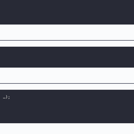
,
 …
)
;