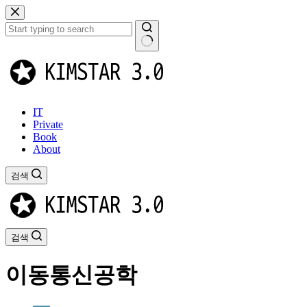
본
문
으
로
결
건
과
너
없
뛰
음
기
IT
Private
Book
About
검색
검색
이동통신공학