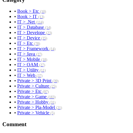
•
Book > Etc
(10)
•
Book > IT
(13)
•
IT > .Net
(114)
•
IT > Database
(14)
•
IT > Develope
(23)
•
IT > Device
(35)
•
IT > Etc
(78)
•
IT > Framework
(14)
•
IT > Java
(27)
•
IT > Mobile
(18)
•
IT > OAM
(27)
•
IT > Utility
(11)
•
IT > Web
(37)
•
Private > 3D Print
(39)
•
Private > Culture
(25)
•
Private > Etc
(97)
•
Private > Game
(183)
•
Private > Hobby
(31)
•
Private > Pla-Model
(21)
•
Private > Vehicle
(5)
Comment