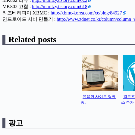
MK802 리뷰 :
http://muritzy.tistory.com/622
MK802 고찰 :
http://muritzy.tistory.com/618
라즈베리파이 XBMC :
http://xbmc-korea.com/xe/blog/84927
안드로이드 서버 만들기 :
http://www.zdnet.co.kr/column/column
Related posts
유용한 사이트 링크
워드프
중..
스 추가
광고