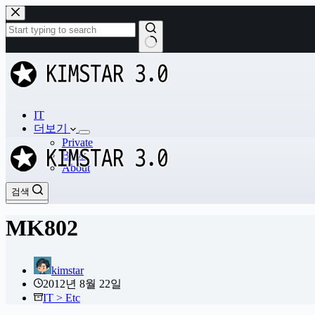
본
문
으
로
결
건
과
너
없
뛰
음
기
IT
더보기
Private
Book
About
검색
검색
MK802
kimstar
2012년 8월 22일
IT > Etc