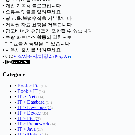
• 개인 기록용 블로그입니다
• 오류는 댓글로 알려주세요
• 광고,욕,불법수집을 거부합니다
• 저작권 자료 요청을 거부합니다
• 광고배너,제휴링크가 포함될 수 있습니다
• 쿠팡 파트너스 활동의 일환으로
ㅤ 수수료를 제공받을 수 있습니다
• 사용시 출처를 남겨주세요
• CC:
저작자표시/비영리/변경X
•
Category
•
Book > Etc
(10)
•
Book > IT
(13)
•
IT > .Net
(114)
•
IT > Database
(14)
•
IT > Develope
(23)
•
IT > Device
(35)
•
IT > Etc
(78)
•
IT > Framework
(14)
•
IT > Java
(27)
•
IT > Mobile