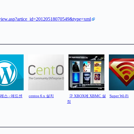
_view.asp?artice_id=20120518070549&type=xml
레스 - 애드센
centos 6.x 설치
구 XBOX에 XBMC 설
Super Wi-Fi
정