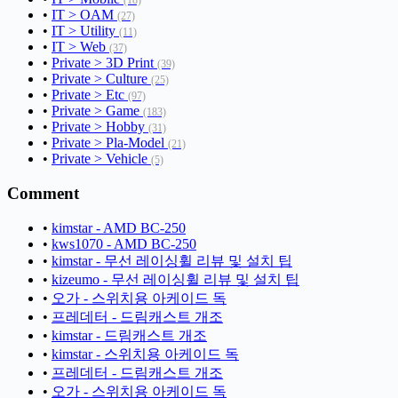
(18)
•
IT > OAM
(27)
•
IT > Utility
(11)
•
IT > Web
(37)
•
Private > 3D Print
(39)
•
Private > Culture
(25)
•
Private > Etc
(97)
•
Private > Game
(183)
•
Private > Hobby
(31)
•
Private > Pla-Model
(21)
•
Private > Vehicle
(5)
Comment
•
kimstar - AMD BC-250
•
kws1070 - AMD BC-250
•
kimstar - 무선 레이싱휠 리뷰 및 설치 팁
•
kizeumo - 무선 레이싱휠 리뷰 및 설치 팁
•
오가 - 스위치용 아케이드 독
•
프레데터 - 드림캐스트 개조
•
kimstar - 드림캐스트 개조
•
kimstar - 스위치용 아케이드 독
•
프레데터 - 드림캐스트 개조
•
오가 - 스위치용 아케이드 독