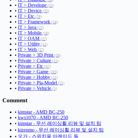
(14)
•
IT > Develope
(23)
•
IT > Device
(35)
•
IT > Etc
(78)
•
IT > Framework
(14)
•
IT > Java
(27)
•
IT > Mobile
(18)
•
IT > OAM
(27)
•
IT > Utility
(11)
•
IT > Web
(37)
•
Private > 3D Print
(39)
•
Private > Culture
(25)
•
Private > Etc
(97)
•
Private > Game
(183)
•
Private > Hobby
(31)
•
Private > Pla-Model
(21)
•
Private > Vehicle
(5)
Comment
•
kimstar - AMD BC-250
•
kws1070 - AMD BC-250
•
kimstar - 무선 레이싱휠 리뷰 및 설치 팁
•
kizeumo - 무선 레이싱휠 리뷰 및 설치 팁
•
오가 - 스위치용 아케이드 독