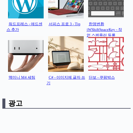
워드프레스 - 애드센
서피스 프로 3 - Tip
한영변환
스 추가
jWShiftSpaceKey - 작
업 스케줄러 등록
맥미니 M4 세팅
C# - 이미지에 글자 쓰
단보 - 쿠팡박스
기
광고