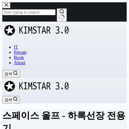
본
문
으
로
결
건
과
너
없
뛰
음
기
IT
Private
Book
About
검색
검색
스페이스 울프 - 하록선장 전용
기