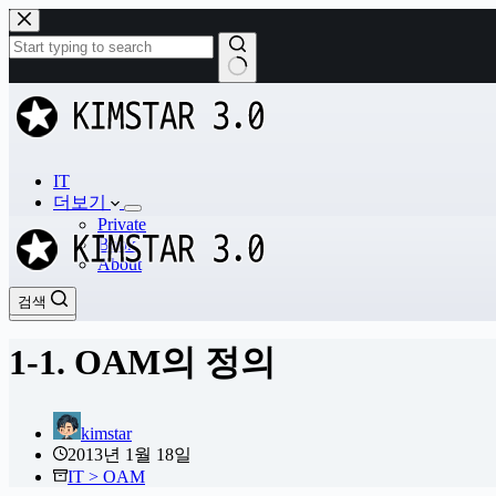
본
문
으
로
결
건
과
너
없
뛰
음
기
IT
더보기
Private
Book
About
검색
검색
1-1. OAM의 정의
kimstar
2013년 1월 18일
IT > OAM