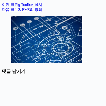
이전
글
Pig Toolbox 설치
다음
글
1-2. EMS의 정의
댓글 남기기