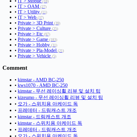
•
IT > Mobile
(18)
•
IT > OAM
(27)
•
IT > Utility
(11)
•
IT > Web
(37)
•
Private > 3D Print
(39)
•
Private > Culture
(25)
•
Private > Etc
(97)
•
Private > Game
(183)
•
Private > Hobby
(31)
•
Private > Pla-Model
(21)
•
Private > Vehicle
(5)
Comment
•
kimstar - AMD BC-250
•
kws1070 - AMD BC-250
•
kimstar - 무선 레이싱휠 리뷰 및 설치 팁
•
kizeumo - 무선 레이싱휠 리뷰 및 설치 팁
•
오가 - 스위치용 아케이드 독
•
프레데터 - 드림캐스트 개조
•
kimstar - 드림캐스트 개조
•
kimstar - 스위치용 아케이드 독
•
프레데터 - 드림캐스트 개조
•
오가 - 스위치용 아케이드 독