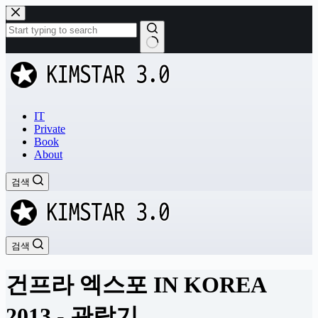
본
문
으
로
결
건
과
너
없
뛰
음
기
IT
Private
Book
About
검색
검색
건프라 엑스포 IN KOREA
2013 - 관람기