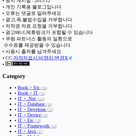
• 공지 게시일 : 2015.12
• 개인 기록용 블로그입니다
• 오류는 댓글로 알려주세요
• 광고,욕,불법수집을 거부합니다
• 저작권 자료 요청을 거부합니다
• 광고배너,제휴링크가 포함될 수 있습니다
• 쿠팡 파트너스 활동의 일환으로
ㅤ 수수료를 제공받을 수 있습니다
• 사용시 출처를 남겨주세요
• CC:
저작자표시/비영리/변경X
•
Category
•
Book > Etc
(10)
•
Book > IT
(13)
•
IT > .Net
(114)
•
IT > Database
(14)
•
IT > Develope
(23)
•
IT > Device
(35)
•
IT > Etc
(78)
•
IT > Framework
(14)
•
IT > Java
(27)