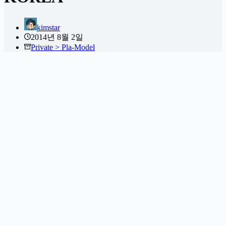
kimstar
2014년 8월 2일
Private > Pla-Model