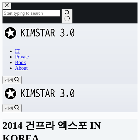
본
문
으
로
결
건
과
너
없
뛰
음
기
IT
Private
Book
About
검색
검색
2014 건프라 엑스포 IN
KOREA