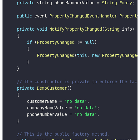
private
 string phoneNumberValue 
=
String
.
Empty
;
public
 event 
PropertyChangedEventHandler
Property
private
void
NotifyPropertyChanged
(
String
 info
)
{
if
(
PropertyChanged
!=
null
)
{
PropertyChanged
(
this
,
new
PropertyChanged
}
}
// The constructor is private to enforce the fact
private
DemoCustomer
(
)
{
        customerName 
=
"no data"
;
        companyNameValue 
=
"no data"
;
        phoneNumberValue 
=
"no data"
;
}
// This is the public factory method.