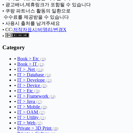
• 광고배너,제휴링크가 포함될 수 있습니다
• 쿠팡 파트너스 활동의 일환으로
ㅤ 수수료를 제공받을 수 있습니다
• 사용시 출처를 남겨주세요
• CC:
저작자표시/비영리/변경X
•
Category
•
Book > Etc
(10)
•
Book > IT
(13)
•
IT > .Net
(114)
•
IT > Database
(14)
•
IT > Develope
(23)
•
IT > Device
(35)
•
IT > Etc
(78)
•
IT > Framework
(14)
•
IT > Java
(27)
•
IT > Mobile
(18)
•
IT > OAM
(27)
•
IT > Utility
(11)
•
IT > Web
(37)
•
Private > 3D Print
(39)