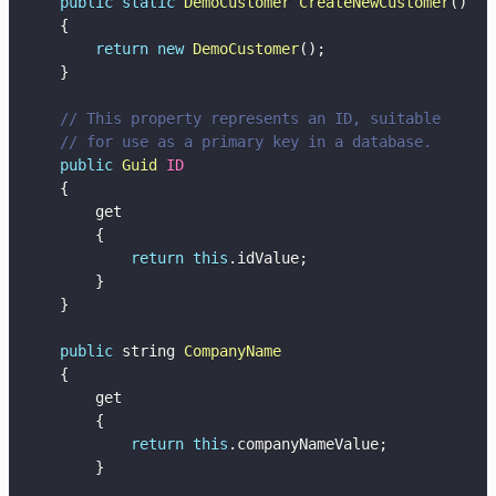
public
static
DemoCustomer
CreateNewCustomer
(
)
{
return
new
DemoCustomer
(
)
;
}
// This property represents an ID, suitable
// for use as a primary key in a database.
public
Guid
ID
{
        get

{
return
this
.
idValue
;
}
}
public
 string 
CompanyName
{
        get

{
return
this
.
companyNameValue
;
}