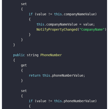
        set

{
if
(
value 
!=
this
.
companyNameValue
)
{
this
.
companyNameValue 
=
 value
;
NotifyPropertyChanged
(
"CompanyName"
)
;
}
}
}
public
 string 
PhoneNumber
{
        get

{
return
this
.
phoneNumberValue
;
}
        set

{
if
(
value 
!=
this
.
phoneNumberValue
)
{