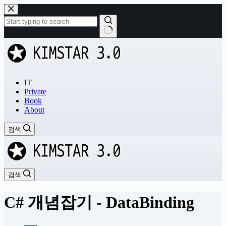
본
문
으
로
결
건
과
너
없
뛰
음
기
IT
Private
Book
About
검색
검색
C# 개념잡기 - DataBinding