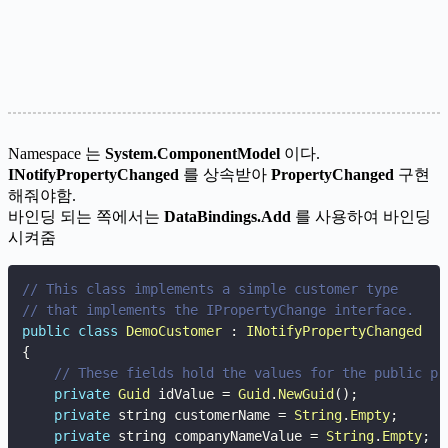
Namespace 는
System.ComponentModel
이다.
INotifyPropertyChanged
를 상속받아
PropertyChanged
구현
해줘야함.
바인딩 되는 쪽에서는
DataBindings.Add
를 사용하여 바인딩
시켜줌
// This class implements a simple customer type 
// that implements the IPropertyChange interface.
public
class
DemoCustomer
:
INotifyPropertyChanged
{
// These fields hold the values for the public pr
private
Guid
 idValue 
=
Guid
.
NewGuid
(
)
;
private
 string customerName 
=
String
.
Empty
;
private
 string companyNameValue 
=
String
.
Empty
;