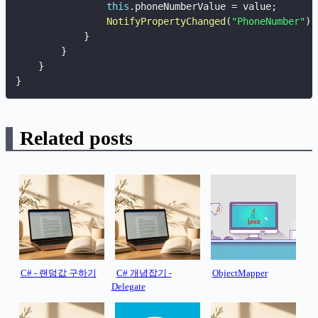
this
.
phoneNumberValue 
=
 value
;
NotifyPropertyChanged
(
"PhoneNumber"
)
;
}
}
}
}
Related posts
C# - 랜덤값 구하기
C# 개념잡기 -
ObjectMapper
Delegate