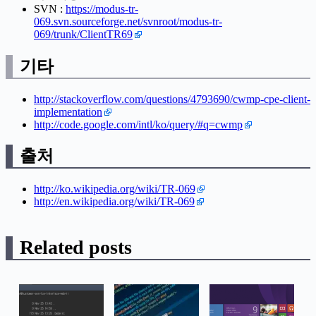
SVN :
https://modus-tr-
069.svn.sourceforge.net/svnroot/modus-tr-
069/trunk/ClientTR69
기타
http://stackoverflow.com/questions/4793690/cwmp-cpe-client-
implementation
http://code.google.com/intl/ko/query/#q=cwmp
출처
http://ko.wikipedia.org/wiki/TR-069
http://en.wikipedia.org/wiki/TR-069
Related posts