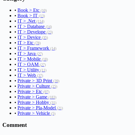
•
Book > Etc
(10)
•
Book > IT
(13)
•
IT > .Net
(114)
•
IT > Database
(14)
•
IT > Develope
(23)
•
IT > Device
(35)
•
IT > Etc
(78)
•
IT > Framework
(14)
•
IT > Java
(27)
•
IT > Mobile
(18)
•
IT > OAM
(27)
•
IT > Utility
(11)
•
IT > Web
(37)
•
Private > 3D Print
(39)
•
Private > Culture
(25)
•
Private > Etc
(97)
•
Private > Game
(183)
•
Private > Hobby
(31)
•
Private > Pla-Model
(21)
•
Private > Vehicle
(5)
Comment