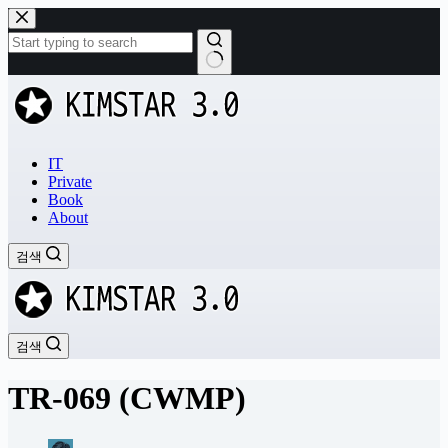
본
문
으
로
결
건
과
너
없
뛰
음
기
IT
Private
Book
About
검색
검색
TR-069 (CWMP)