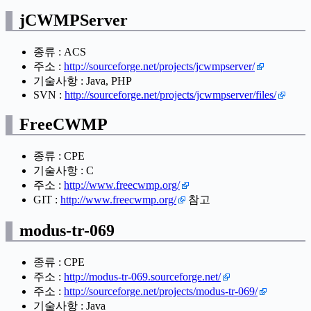
jCWMPServer
종류 : ACS
주소 :
http://sourceforge.net/projects/jcwmpserver/
기술사항 : Java, PHP
SVN :
http://sourceforge.net/projects/jcwmpserver/files/
FreeCWMP
종류 : CPE
기술사항 : C
주소 :
http://www.freecwmp.org/
GIT :
http://www.freecwmp.org/
참고
modus-tr-069
종류 : CPE
주소 :
http://modus-tr-069.sourceforge.net/
주소 :
http://sourceforge.net/projects/modus-tr-069/
기술사항 : Java