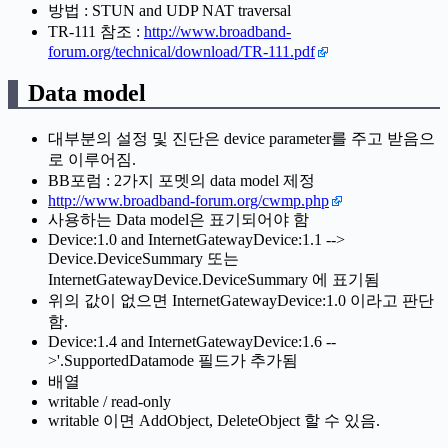
방법 : STUN and UDP NAT traversal
TR-111 참조 :
http://www.broadband-
forum.org/technical/download/TR-111.pdf
Data model
대부분의 설정 및 진단은 device parameter를 주고 받음으
로 이루어짐.
BB포럼 : 2가지 포멧의 data model 제정
http://www.broadband-forum.org/cwmp.php
사용하는 Data model은 표기되어야 함
Device:1.0 and InternetGatewayDevice:1.1 -->
Device.DeviceSummary 또는
InternetGatewayDevice.DeviceSummary 에 표기됨
위의 값이 없으면 InternetGatewayDevice:1.0 이라고 판단
함.
Device:1.4 and InternetGatewayDevice:1.6 --
>'.SupportedDatamode 필드가 추가됨
배열
writable / read-only
writable 이면 AddObject, DeleteObject 할 수 있음.