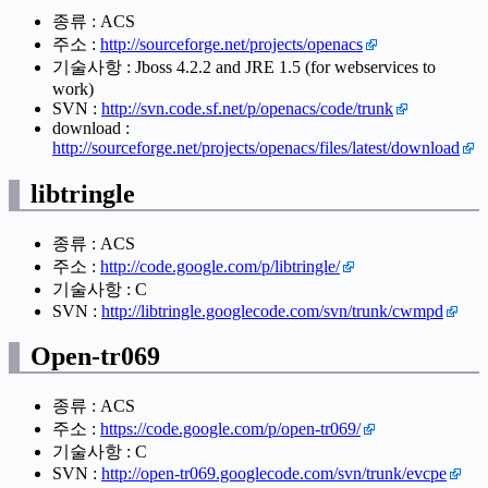
종류 : ACS
주소 :
http://sourceforge.net/projects/openacs
기술사항 : Jboss 4.2.2 and JRE 1.5 (for webservices to
work)
SVN :
http://svn.code.sf.net/p/openacs/code/trunk
download :
http://sourceforge.net/projects/openacs/files/latest/download
libtringle
종류 : ACS
주소 :
http://code.google.com/p/libtringle/
기술사항 : C
SVN :
http://libtringle.googlecode.com/svn/trunk/cwmpd
Open-tr069
종류 : ACS
주소 :
https://code.google.com/p/open-tr069/
기술사항 : C
SVN :
http://open-tr069.googlecode.com/svn/trunk/evcpe