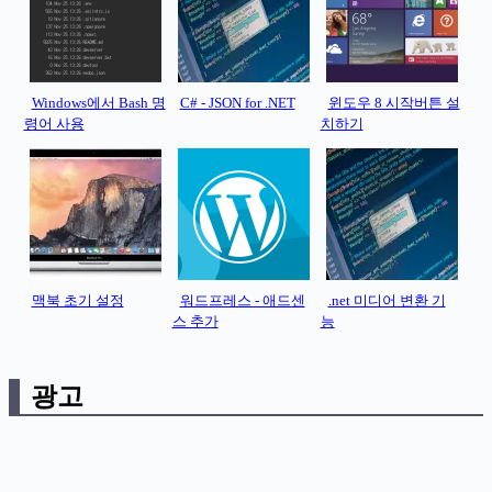
Windows에서 Bash 명
C# - JSON for .NET
윈도우 8 시작버튼 설
령어 사용
치하기
맥북 초기 설정
워드프레스 - 애드센
.net 미디어 변환 기
스 추가
능
광고