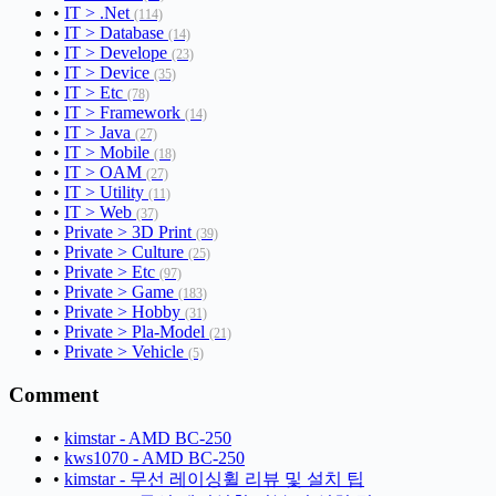
•
IT > .Net
(114)
•
IT > Database
(14)
•
IT > Develope
(23)
•
IT > Device
(35)
•
IT > Etc
(78)
•
IT > Framework
(14)
•
IT > Java
(27)
•
IT > Mobile
(18)
•
IT > OAM
(27)
•
IT > Utility
(11)
•
IT > Web
(37)
•
Private > 3D Print
(39)
•
Private > Culture
(25)
•
Private > Etc
(97)
•
Private > Game
(183)
•
Private > Hobby
(31)
•
Private > Pla-Model
(21)
•
Private > Vehicle
(5)
Comment
•
kimstar - AMD BC-250
•
kws1070 - AMD BC-250
•
kimstar - 무선 레이싱휠 리뷰 및 설치 팁