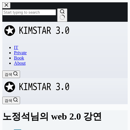
본
문
으
로
결
건
과
너
없
뛰
음
기
IT
Private
Book
About
검색
검색
노정석님의 web 2.0 강연