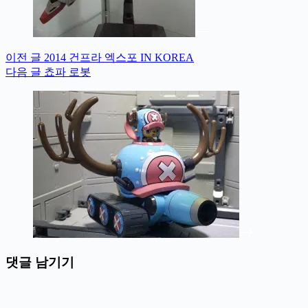
이전
글
2014 건프라 엑스포 IN KOREA
다음
글
쵸파 로봇
댓글 남기기