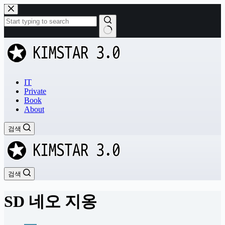
본
문
으
로
결
건
과
너
없
뛰
음
기
IT
Private
Book
About
검색
검색
SD 네오 지옹