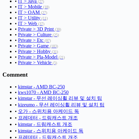
•
IT > Java
(27)
•
IT > Mobile
(18)
•
IT > OAM
(27)
•
IT > Utility
(11)
•
IT > Web
(37)
•
Private > 3D Print
(39)
•
Private > Culture
(25)
•
Private > Etc
(97)
•
Private > Game
(183)
•
Private > Hobby
(31)
•
Private > Pla-Model
(21)
•
Private > Vehicle
(5)
Comment
•
kimstar - AMD BC-250
•
kws1070 - AMD BC-250
•
kimstar - 무선 레이싱휠 리뷰 및 설치 팁
•
kizeumo - 무선 레이싱휠 리뷰 및 설치 팁
•
오가 - 스위치용 아케이드 독
•
프레데터 - 드림캐스트 개조
•
kimstar - 드림캐스트 개조
•
kimstar - 스위치용 아케이드 독
•
프레데터 - 드림캐스트 개조