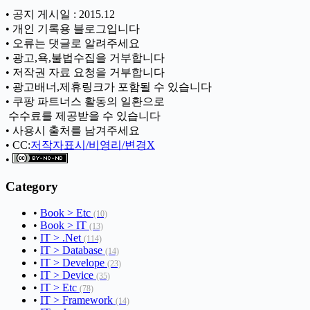
• 공지 게시일 : 2015.12
• 개인 기록용 블로그입니다
• 오류는 댓글로 알려주세요
• 광고,욕,불법수집을 거부합니다
• 저작권 자료 요청을 거부합니다
• 광고배너,제휴링크가 포함될 수 있습니다
• 쿠팡 파트너스 활동의 일환으로
ㅤ 수수료를 제공받을 수 있습니다
• 사용시 출처를 남겨주세요
• CC:
저작자표시/비영리/변경X
•
Category
•
Book > Etc
(10)
•
Book > IT
(13)
•
IT > .Net
(114)
•
IT > Database
(14)
•
IT > Develope
(23)
•
IT > Device
(35)
•
IT > Etc
(78)
•
IT > Framework
(14)