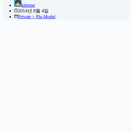
kimstar
2014년 8월 4일
Private > Pla-Model