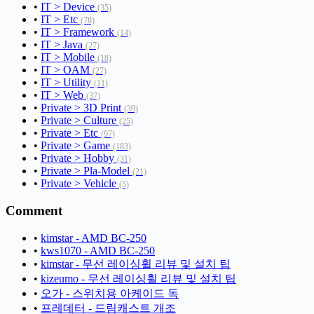
•
IT > Device
(35)
•
IT > Etc
(78)
•
IT > Framework
(14)
•
IT > Java
(27)
•
IT > Mobile
(18)
•
IT > OAM
(27)
•
IT > Utility
(11)
•
IT > Web
(37)
•
Private > 3D Print
(39)
•
Private > Culture
(25)
•
Private > Etc
(97)
•
Private > Game
(183)
•
Private > Hobby
(31)
•
Private > Pla-Model
(21)
•
Private > Vehicle
(5)
Comment
•
kimstar - AMD BC-250
•
kws1070 - AMD BC-250
•
kimstar - 무선 레이싱휠 리뷰 및 설치 팁
•
kizeumo - 무선 레이싱휠 리뷰 및 설치 팁
•
오가 - 스위치용 아케이드 독
•
프레데터 - 드림캐스트 개조