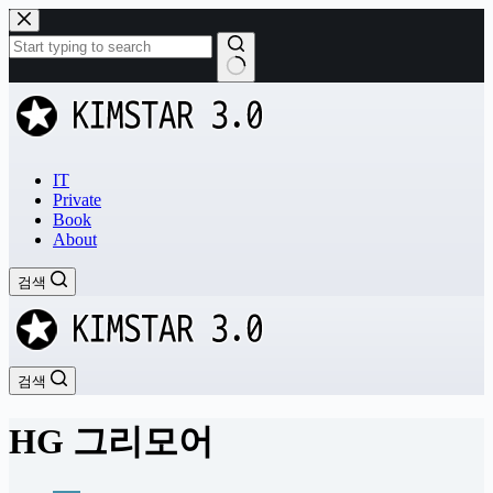
본
문
으
로
결
건
과
너
없
뛰
음
기
IT
Private
Book
About
검색
검색
HG 그리모어