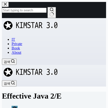
본
문
으
로
결
건
과
너
없
뛰
음
기
IT
Private
Book
About
검색
검색
Effective Java 2/E