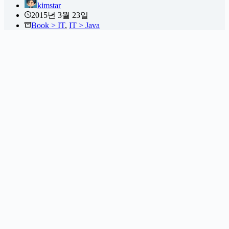
kimstar
2015년 3월 23일
Book > IT
,
IT > Java