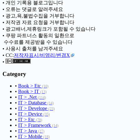
• 개인 기록용 블로그입니다
• 오류는 댓글로 알려주세요
• 광고,욕,불법수집을 거부합니다
• 저작권 자료 요청을 거부합니다
• 광고배너,제휴링크가 포함될 수 있습니다
• 쿠팡 파트너스 활동의 일환으로
ㅤ 수수료를 제공받을 수 있습니다
• 사용시 출처를 남겨주세요
• CC:
저작자표시/비영리/변경X
•
Category
•
Book > Etc
(10)
•
Book > IT
(13)
•
IT > .Net
(114)
•
IT > Database
(14)
•
IT > Develope
(23)
•
IT > Device
(35)
•
IT > Etc
(78)
•
IT > Framework
(14)
•
IT > Java
(27)
•
IT > Mobile
(18)