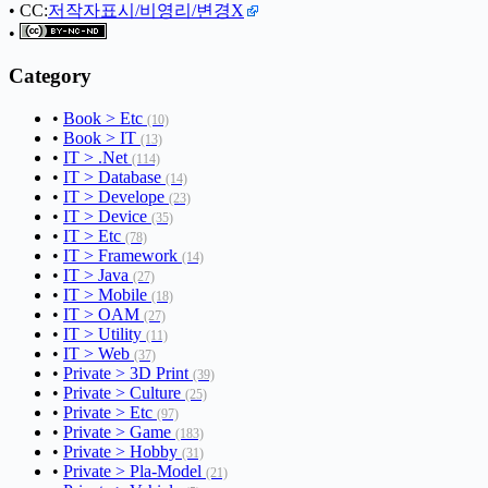
• CC:
저작자표시/비영리/변경X
•
Category
•
Book > Etc
(10)
•
Book > IT
(13)
•
IT > .Net
(114)
•
IT > Database
(14)
•
IT > Develope
(23)
•
IT > Device
(35)
•
IT > Etc
(78)
•
IT > Framework
(14)
•
IT > Java
(27)
•
IT > Mobile
(18)
•
IT > OAM
(27)
•
IT > Utility
(11)
•
IT > Web
(37)
•
Private > 3D Print
(39)
•
Private > Culture
(25)
•
Private > Etc
(97)
•
Private > Game
(183)
•
Private > Hobby
(31)
•
Private > Pla-Model
(21)