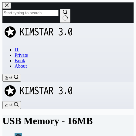
본
문
으
로
결
건
과
너
없
뛰
음
기
IT
Private
Book
About
검색
검색
USB Memory - 16MB