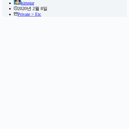
kimstar
2020년 2월 8일
Private > Etc