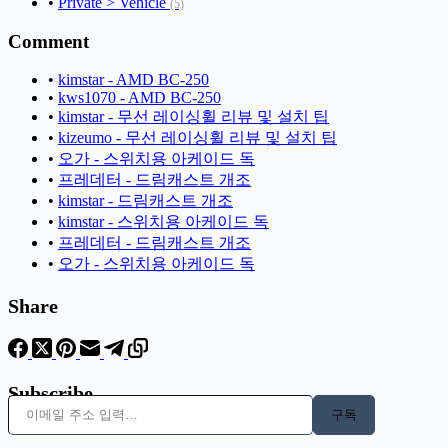
•
Private > Vehicle
(5)
Comment
•
kimstar - AMD BC-250
•
kws1070 - AMD BC-250
•
kimstar - 무선 레이싱휠 리뷰 및 설치 팁
•
kizeumo - 무선 레이싱휠 리뷰 및 설치 팁
•
오가 - 스위치용 아케이드 독
•
프레데터 - 드림캐스트 개조
•
kimstar - 드림캐스트 개조
•
kimstar - 스위치용 아케이드 독
•
프레데터 - 드림캐스트 개조
•
오가 - 스위치용 아케이드 독
Share
Subscribe
이메일 주소 입력…
구독