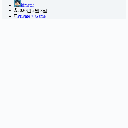
kimstar
2020년 2월 8일
Private > Game