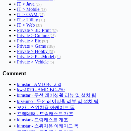
•
IT > Java
(27)
•
IT > Mobile
(18)
•
IT > OAM
(27)
•
IT > Utility
(11)
•
IT > Web
(37)
•
Private > 3D Print
(39)
•
Private > Culture
(25)
•
Private > Etc
(97)
•
Private > Game
(183)
•
Private > Hobby
(31)
•
Private > Pla-Model
(21)
•
Private > Vehicle
(5)
Comment
•
kimstar - AMD BC-250
•
kws1070 - AMD BC-250
•
kimstar - 무선 레이싱휠 리뷰 및 설치 팁
•
kizeumo - 무선 레이싱휠 리뷰 및 설치 팁
•
오가 - 스위치용 아케이드 독
•
프레데터 - 드림캐스트 개조
•
kimstar - 드림캐스트 개조
•
kimstar - 스위치용 아케이드 독