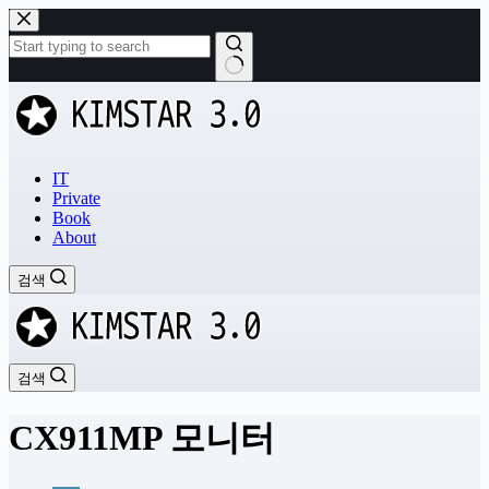
본
문
으
로
결
건
과
너
없
뛰
음
기
IT
Private
Book
About
검색
검색
CX911MP 모니터