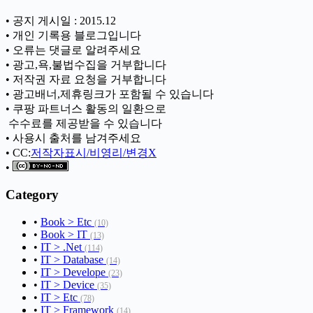
• 공지 게시일 : 2015.12
• 개인 기록용 블로그입니다
• 오류는 댓글로 알려주세요
• 광고,욕,불법수집을 거부합니다
• 저작권 자료 요청을 거부합니다
• 광고배너,제휴링크가 포함될 수 있습니다
• 쿠팡 파트너스 활동의 일환으로
ㅤ 수수료를 제공받을 수 있습니다
• 사용시 출처를 남겨주세요
• CC:
저작자표시/비영리/변경X
•
Category
•
Book > Etc
(10)
•
Book > IT
(13)
•
IT > .Net
(114)
•
IT > Database
(14)
•
IT > Develope
(23)
•
IT > Device
(35)
•
IT > Etc
(78)
•
IT > Framework
(14)