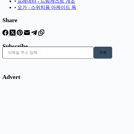
•
프레데터 - 드림캐스트 개조
•
오가 - 스위치용 아케이드 독
Share
Subscribe
이메일 주소 입력…
구독
Advert