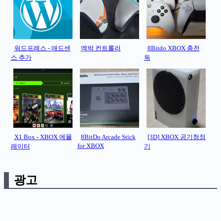
워드프레스 - 애드센
엑박 컨트롤러
8Bitdo XBOX 충전
스 추가
독
X1 Box - XBOX 에뮬
8BitDo Arcade Stick
[3D] XBOX 공기청정
for XBOX
레이터
기
광고