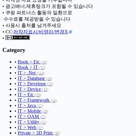
• 광고배너,제휴링크가 포함될 수 있습니다
• 쿠팡 파트너스 활동의 일환으로
ㅤ 수수료를 제공받을 수 있습니다
• 사용시 출처를 남겨주세요
• CC:
저작자표시/비영리/변경X
•
Category
•
Book > Etc
(10)
•
Book > IT
(13)
•
IT > .Net
(114)
•
IT > Database
(14)
•
IT > Develope
(23)
•
IT > Device
(35)
•
IT > Etc
(78)
•
IT > Framework
(14)
•
IT > Java
(27)
•
IT > Mobile
(18)
•
IT > OAM
(27)
•
IT > Utility
(11)
•
IT > Web
(37)
•
Private > 3D Print
(39)