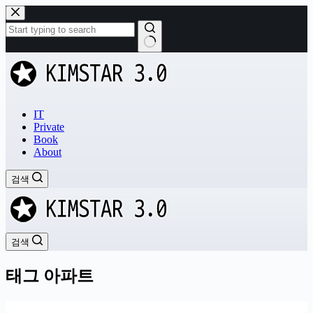
본
문
으
로
결
건
과
너
없
뛰
음
기
IT
Private
Book
About
검색
검색
태그
아파트