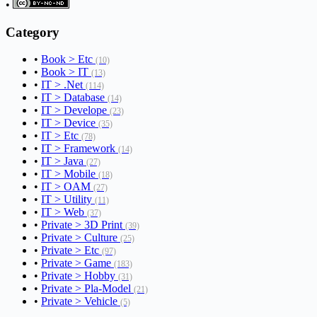
•
Category
•
Book > Etc
(10)
•
Book > IT
(13)
•
IT > .Net
(114)
•
IT > Database
(14)
•
IT > Develope
(23)
•
IT > Device
(35)
•
IT > Etc
(78)
•
IT > Framework
(14)
•
IT > Java
(27)
•
IT > Mobile
(18)
•
IT > OAM
(27)
•
IT > Utility
(11)
•
IT > Web
(37)
•
Private > 3D Print
(39)
•
Private > Culture
(25)
•
Private > Etc
(97)
•
Private > Game
(183)
•
Private > Hobby
(31)
•
Private > Pla-Model
(21)
•
Private > Vehicle
(5)