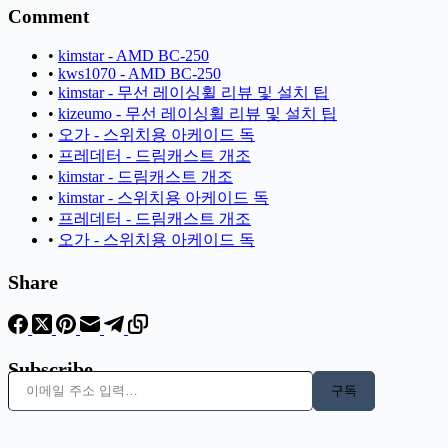
Comment
•
kimstar - AMD BC-250
•
kws1070 - AMD BC-250
•
kimstar - 무선 레이싱휠 리뷰 및 설치 팁
•
kizeumo - 무선 레이싱휠 리뷰 및 설치 팁
•
오가 - 스위치용 아케이드 독
•
프레데터 - 드림캐스트 개조
•
kimstar - 드림캐스트 개조
•
kimstar - 스위치용 아케이드 독
•
프레데터 - 드림캐스트 개조
•
오가 - 스위치용 아케이드 독
Share
Subscribe
이메일 주소 입력…
구독