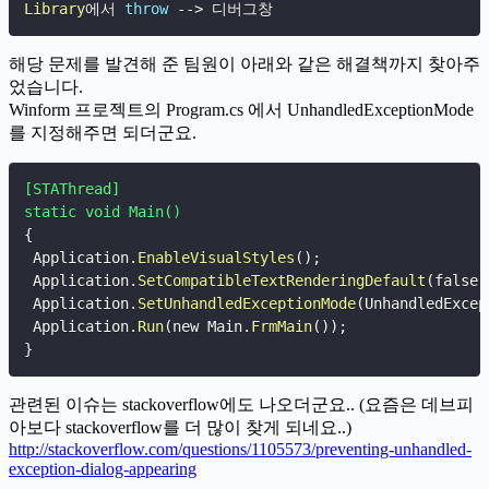
Library
에서 
throw
--
>
 디버그창
해당 문제를 발견해 준 팀원이 아래와 같은 해결책까지 찾아주
었습니다.
Winform 프로젝트의 Program.cs 에서 UnhandledExceptionMode
를 지정해주면 되더군요.
[STAThread]

static void Main()
{
 Application.
EnableVisualStyles
(
)
;
 Application.
SetCompatibleTextRenderingDefault
(
false
)
 Application.
SetUnhandledExceptionMode
(
UnhandledExcep
 Application.
Run
(
new Main.
FrmMain
(
)
)
;
}
관련된 이슈는 stackoverflow에도 나오더군요.. (요즘은 데브피
아보다 stackoverflow를 더 많이 찾게 되네요..)
http://stackoverflow.com/questions/1105573/preventing-unhandled-
exception-dialog-appearing