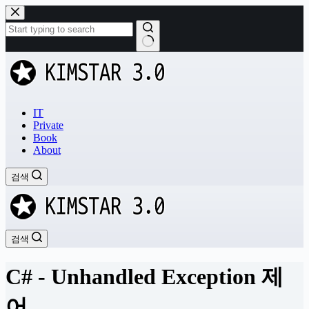
본
문
으
로
결
건
과
너
없
뛰
음
기
IT
Private
Book
About
검색
검색
C# - Unhandled Exception 제
어