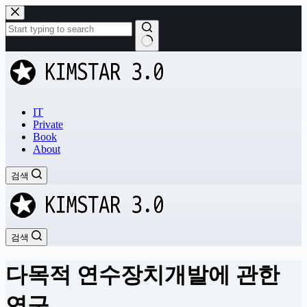
본
문
으
로
결
건
과
너
없
뛰
음
기
IT
Private
Book
About
검색
검색
다목적 연수장치개발에 관한
연구