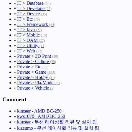
•
IT > Database
(14)
•
IT > Develope
(23)
•
IT > Device
(35)
•
IT > Etc
(78)
•
IT > Framework
(14)
•
IT > Java
(27)
•
IT > Mobile
(18)
•
IT > OAM
(27)
•
IT > Utility
(11)
•
IT > Web
(37)
•
Private > 3D Print
(39)
•
Private > Culture
(25)
•
Private > Etc
(97)
•
Private > Game
(183)
•
Private > Hobby
(31)
•
Private > Pla-Model
(21)
•
Private > Vehicle
(5)
Comment
•
kimstar - AMD BC-250
•
kws1070 - AMD BC-250
•
kimstar - 무선 레이싱휠 리뷰 및 설치 팁
•
kizeumo - 무선 레이싱휠 리뷰 및 설치 팁