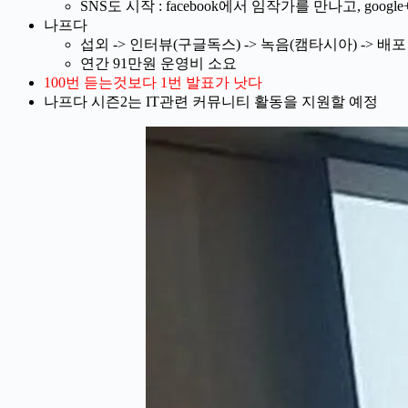
SNS도 시작 : facebook에서 임작가를 만나고, goo
나프다
섭외 -> 인터뷰(구글독스) -> 녹음(캠타시아) -> 배포 
연간 91만원 운영비 소요
100번 듣는것보다 1번 발표가 낫다
나프다 시즌2는 IT관련 커뮤니티 활동을 지원할 예정