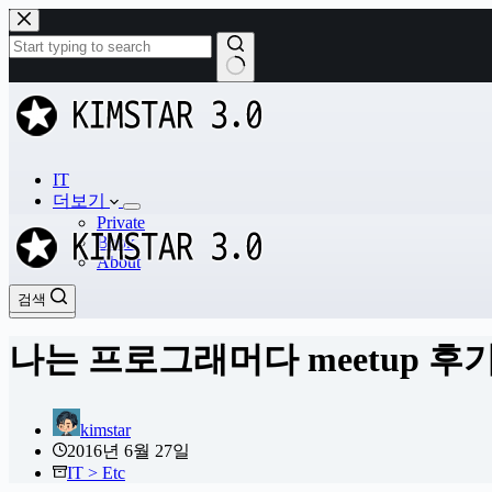
본
문
으
로
결
건
과
너
없
뛰
음
기
IT
더보기
Private
Book
About
검색
검색
나는 프로그래머다 meetup 후
kimstar
2016년 6월 27일
IT > Etc