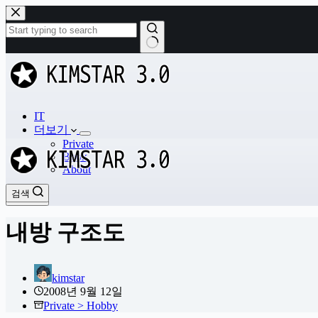
본
문
으
로
결
건
과
너
없
뛰
음
기
IT
더보기
Private
Book
About
검색
검색
내방 구조도
kimstar
2008년 9월 12일
Private > Hobby