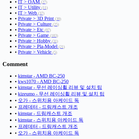
•
IT > OAM
(27)
•
IT > Utility
(11)
•
IT > Web
(37)
•
Private > 3D Print
(39)
•
Private > Culture
(25)
•
Private > Etc
(97)
•
Private > Game
(183)
•
Private > Hobby
(31)
•
Private > Pla-Model
(21)
•
Private > Vehicle
(5)
Comment
•
kimstar - AMD BC-250
•
kws1070 - AMD BC-250
•
kimstar - 무선 레이싱휠 리뷰 및 설치 팁
•
kizeumo - 무선 레이싱휠 리뷰 및 설치 팁
•
오가 - 스위치용 아케이드 독
•
프레데터 - 드림캐스트 개조
•
kimstar - 드림캐스트 개조
•
kimstar - 스위치용 아케이드 독
•
프레데터 - 드림캐스트 개조
•
오가 - 스위치용 아케이드 독