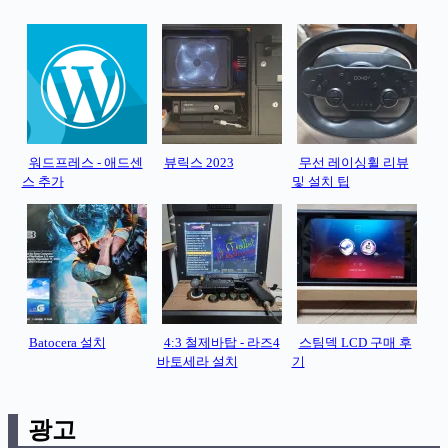
워드프레스 - 애드센
뷰릭스 2023
무선 레이싱휠 리뷰
스 추가
및 설치 팁
Batocera 설치
4:3 철제바탑 - 라즈4
스팀덱 LCD 구매 후
바토세라 설치
기
광고