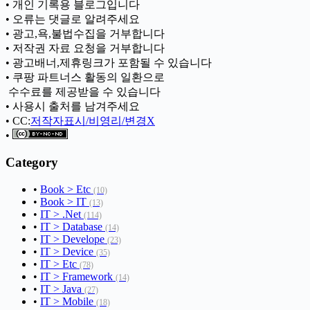
• 개인 기록용 블로그입니다
• 오류는 댓글로 알려주세요
• 광고,욕,불법수집을 거부합니다
• 저작권 자료 요청을 거부합니다
• 광고배너,제휴링크가 포함될 수 있습니다
• 쿠팡 파트너스 활동의 일환으로
ㅤ 수수료를 제공받을 수 있습니다
• 사용시 출처를 남겨주세요
• CC:
저작자표시/비영리/변경X
•
Category
•
Book > Etc
(10)
•
Book > IT
(13)
•
IT > .Net
(114)
•
IT > Database
(14)
•
IT > Develope
(23)
•
IT > Device
(35)
•
IT > Etc
(78)
•
IT > Framework
(14)
•
IT > Java
(27)
•
IT > Mobile
(18)