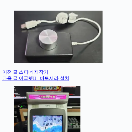
이전
글
스피너 제작기
다음
글
이글렛II - 바토세라 설치