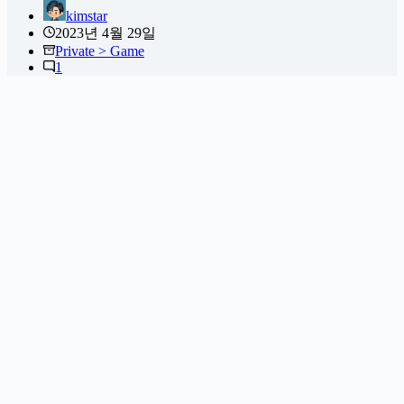
kimstar
2023년 4월 29일
Private > Game
1