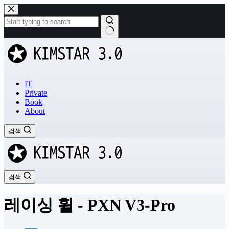
본
문
으
로
결
건
과
너
없
뛰
음
기
IT
Private
Book
About
검색
검색
레이싱 휠 - PXN V3-Pro