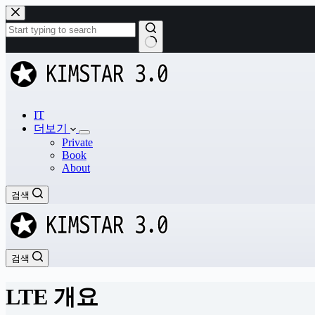
본
문
으
로
결
건
과
너
없
뛰
음
기
IT
더보기
Private
Book
About
검색
검색
LTE 개요