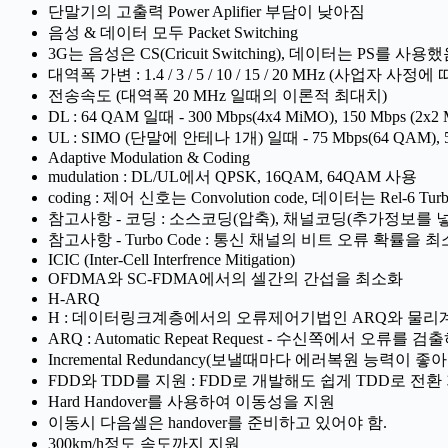
단말기의 고출력 Power Aplifier 부담이 낮아짐
음성 & 데이터 모두 Packet Switching
3G는 음성은 CS(Cricuit Switching), 데이터는 PS를 사용했
대역폭 가변 : 1.4 / 3 / 5 / 10 / 15 / 20 MHz (사업자 사
전송속도 (대역폭 20 MHz 일때의 이론적 최대치)
DL : 64 QAM 일때 - 300 Mbps(4x4 MiMO), 150 Mbps (2x2
UL : SIMO (단말에 안테나 1개) 일때 - 75 Mbps(64 QAM), 5
Adaptive Modulation & Coding
mudulation : DL/UL에서 QPSK, 16QAM, 64QAM 사용
coding : 제어 신호는 Convolution code, 데이터는 Rel-6 Turb
참고사항 - 코딩 : 소스코딩(압축), 채널코딩(추가정보를
참고사항 - Turbo Code : 통신 채널의 비트 오류 확률
ICIC (Inter-Cell Interfrence Mitigation)
OFDMA와 SC-FDMA에서의 셀간의 간섭을 최소화
H-ARQ
H : 데이터링크계층에서의 오류제어기법인 ARQ와 물리계층
ARQ : Automatic Repeat Request - 수신쪽에서 오
Incremental Redundancy(보낼때마다 에러복원 능력이 좋
FDD와 TDD를 지원 : FDD로 개발해도 쉽게 TDD로 전환
Hard Handover를 사용하여 이동성을 지원
이동시 다음셀은 handover를 준비하고 있어야 함.
300km/h정도 속도까지 지원