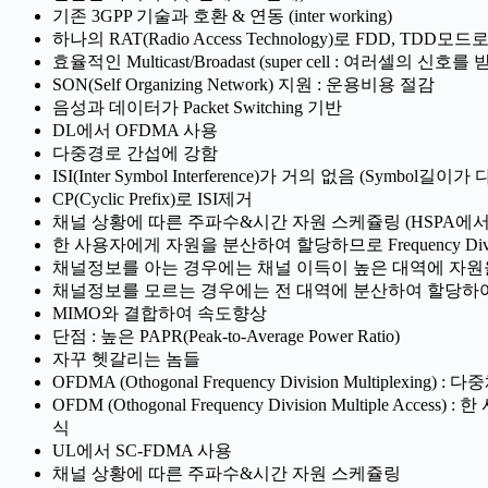
기존 3GPP 기술과 호환 & 연동 (inter working)
하나의 RAT(Radio Access Technology)로 FDD, TDD모
효율적인 Multicast/Broadast (super cell : 여러셀의 신호를 
SON(Self Organizing Network) 지원 : 운용비용 절감
음성과 데이터가 Packet Switching 기반
DL에서 OFDMA 사용
다중경로 간섭에 강함
ISI(Inter Symbol Interference)가 거의 없음 (Symbo
CP(Cyclic Prefix)로 ISI제거
채널 상황에 따른 주파수&시간 자원 스케쥴링 (HSPA에
한 사용자에게 자원을 분산하여 할당하므로 Frequency Diver
채널정보를 아는 경우에는 채널 이득이 높은 대역에 자원
채널정보를 모르는 경우에는 전 대역에 분산하여 할당하
MIMO와 결합하여 속도향상
단점 : 높은 PAPR(Peak-to-Average Power Ratio)
자꾸 헷갈리는 놈들
OFDMA (Othogonal Frequency Division Mult
OFDM (Othogonal Frequency Division Mul
식
UL에서 SC-FDMA 사용
채널 상황에 따른 주파수&시간 자원 스케쥴링