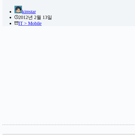
kimstar
2012년 2월 13일
IT > Mobile