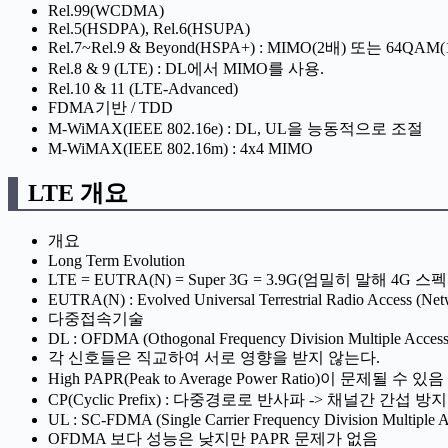
Rel.99(WCDMA)
Rel.5(HSDPA), Rel.6(HSUPA)
Rel.7~Rel.9 & Beyond(HSPA+) : MIMO(2배) 또는 64QAM
Rel.8 & 9 (LTE) : DL에서 MIMO를 사용.
Rel.10 & 11 (LTE-Advanced)
FDMA기반 / TDD
M-WiMAX(IEEE 802.16e) : DL, UL을 능동적으로 조절
M-WiMAX(IEEE 802.16m) : 4x4 MIMO
LTE 개요
개요
Long Term Evolution
LTE = EUTRA(N) = Super 3G = 3.9G(엄밀히 말해 4G 
EUTRA(N) : Evolved Universal Terrestrial Radio Access (Net
다중접속기술
DL : OFDMA (Othogonal Frequency Division Multiple Access
각 신호들은 직교하여 서로 영향을 받지 않는다.
High PAPR(Peak to Average Power Ratio)이 
CP(Cyclic Prefix) : 다중경로로 반사파 -> 채널간 간섭
UL : SC-FDMA (Single Carrier Frequency Division Multiple A
OFDMA 보다 성능은 낮지만 PAPR 문제가 없음